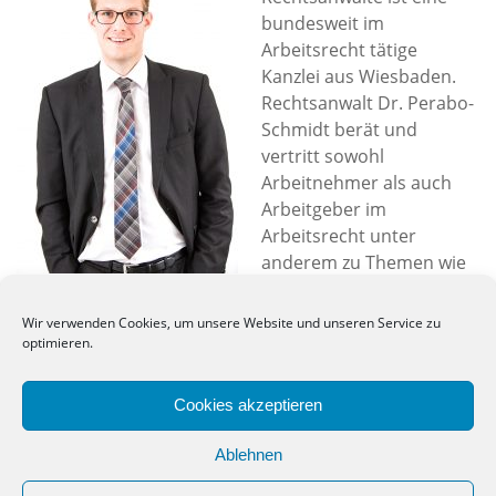
bundesweit im
Arbeitsrecht tätige
Kanzlei aus Wiesbaden.
Rechtsanwalt Dr. Perabo-
Schmidt berät und
vertritt sowohl
Arbeitnehmer als auch
Arbeitgeber im
Arbeitsrecht unter
anderem zu Themen wie
Rechtsanwalt Dr. Perabo-
Kündigung,
Schmidt
Aufhebungsvertrag, Lohn
Wir verwenden Cookies, um unsere Website und unseren Service zu
/ Gehalt, Arbeitszeugnis,
optimieren.
Abmahnung, Mobbing, Befristungskontrolle uvm.
Cookies akzeptieren
Wir prüfen für Sie Ihre Ansprüche und helfen bei der
Durchsetzung oder bei der Abwehr unberechtigter
Ablehnen
Ansprüche.