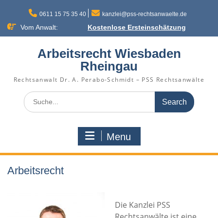
Skip
to
0611 15 75 35 40
kanzlei@pss-rechtsanwaelte.de
content
Vom Anwalt:
Kostenlose Ersteinschätzung
Arbeitsrecht Wiesbaden
Rheingau
Rechtsanwalt Dr. A. Perabo-Schmidt – PSS Rechtsanwälte
Search
for:
Menu
Arbeitsrecht
Die Kanzlei PSS
Rechtsanwälte ist eine