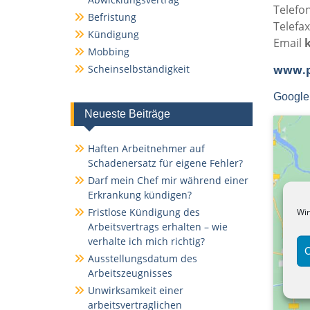
Telefo
Befristung
Telefax
Kündigung
Email
Mobbing
Scheinselbständigkeit
www.p
Google
Neueste Beiträge
Haften Arbeitnehmer auf
Schadenersatz für eigene Fehler?
Darf mein Chef mir während einer
Erkrankung kündigen?
Fristlose Kündigung des
Wir
Arbeitsvertrags erhalten – wie
verhalte ich mich richtig?
C
Ausstellungsdatum des
Arbeitszeugnisses
Unwirksamkeit einer
arbeitsvertraglichen