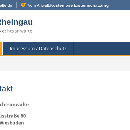
elte.de
Vom Anwalt:
Kostenlose Ersteinschätzung
Rheingau
 Rechtsanwälte
Impressum / Datenschutz
takt
echtsanwälte
sstraße 60
 Wiesbaden