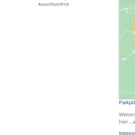
Ausschlussfrist
Parkplä
Weiter
hier
…w
Impres