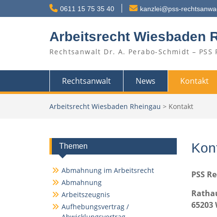
Skip
0611 15 75 35 40
kanzlei@pss-rechtsanwa
to
content
Arbeitsrecht Wiesbaden 
Rechtsanwalt Dr. A. Perabo-Schmidt – PSS
Rechtsanwalt
News
Kontakt
Arbeitsrecht Wiesbaden Rheingau
>
Kontakt
Kon
Themen
Abmahnung im Arbeitsrecht
PSS R
Abmahnung
Rathau
Arbeitszeugnis
65203
Aufhebungsvertrag /
Abwicklungsvertrag