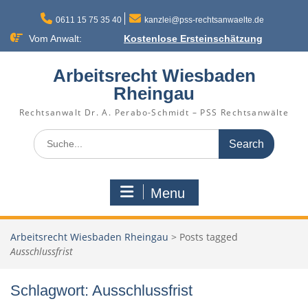
Skip
to
0611 15 75 35 40
kanzlei@pss-rechtsanwaelte.de
content
Vom Anwalt:
Kostenlose Ersteinschätzung
Arbeitsrecht Wiesbaden
Rheingau
Rechtsanwalt Dr. A. Perabo-Schmidt – PSS Rechtsanwälte
Search
for:
Menu
Arbeitsrecht Wiesbaden Rheingau
>
Posts tagged
Ausschlussfrist
Schlagwort:
Ausschlussfrist