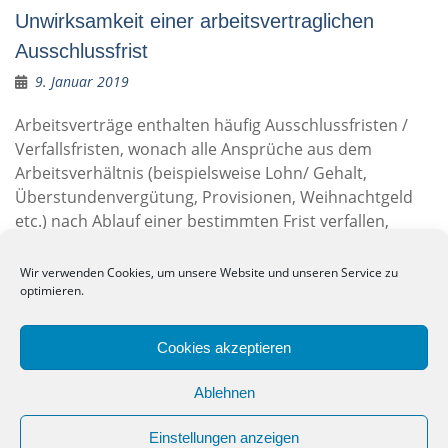
Unwirksamkeit einer arbeitsvertraglichen
Ausschlussfrist
9. Januar 2019
Arbeitsverträge enthalten häufig Ausschlussfristen /
Verfallsfristen, wonach alle Ansprüche aus dem
Arbeitsverhältnis (beispielsweise Lohn/ Gehalt,
Überstundenvergütung, Provisionen, Weihnachtgeld
etc.) nach Ablauf einer bestimmten Frist verfallen,
wenn sie nicht rechtzeitig vorher gegenüber dem
Arbeitgeber geltend gemacht werden. Das
Wir verwenden Cookies, um unsere Website und unseren Service zu
Bundesarbeitsgericht hält solche Klauseln zwar
optimieren.
grundsätzlich für wirksam, stellt allerdings gewisse
Anforderungen an
… weiter lesen …
Cookies akzeptieren
Arbeitsvertrag
,
Ausschlussfrist
,
unwirksam
,
Verfallsfrist
Ablehnen
Leave a comment
Einstellungen anzeigen